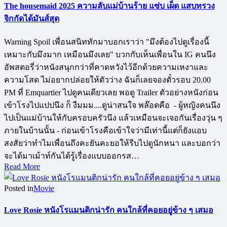
The housemaid 2025 ความลับแม่บ้านร้าย แซ่บ เผ็ด แสบทรวง
จิกกัดได้มันส์สุด
Warning Spoil เพื่อนสนิททักมาบอกเราว่า "มึงต้องไปดูเรื่องนี้
เหมาะกับมึงมาก เหมือนมึงเลย" บวกกับเห็นเพื่อนใน IG คนนึง
อัพสตอรี่ว่าหนังสนุกกว่าที่คาดหวังไว้อีกด้วยความเหงาและ
ความโสด ไม่อยากปล่อยให้ตัวว่าง ฉันก็เลยจองตั๋วรอบ 20.00
PM ที่ Emquartier ไปดูคนเดียวเลย พอดู Trailer ตัวอย่างหนังก่อน
เข้าโรงไปแปปนึง ก็ งืมมม....ดูน่าสนใจ พล๊อตคือ - ผู้หญิงคนนึง
ไปเป็นแม่บ้านให้กับครอบครัวนึง แล้วเหมือนจะเจอกันเรื่องวุ่น ๆ
ภายในบ้านนั้น - ก่อนเข้าโรงคือเข้าใจว่ามีเท่านี้แต่ก็ยังแอบ
สงสัยว่าทำไมเพื่อนถึงคะยันคะยอให้รีบไปดูนักหนา และบอกว่า
จะได้มาเม้าท์กันได้รู้เรื่องแบบออกรส…
Read More
Posted in
Movie
Love Rosie หนังโรแมนติกน่ารัก คนใกล้ที่คอยอยู่ข้าง ๆ เสมอ