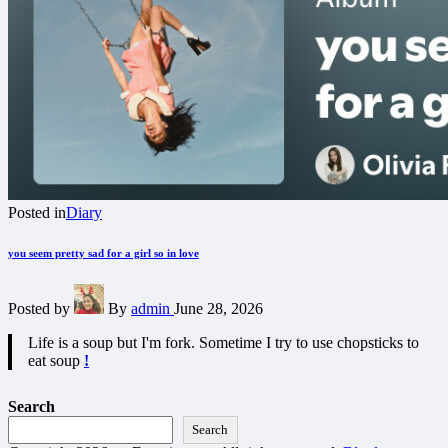
Posted in
Diary
you seem pretty sad for a girl so in love
Posted by
By
admin
June 28, 2026
Life is a soup but I'm fork. Sometime I try to use chopsticks to
eat soup
!
Search
Search