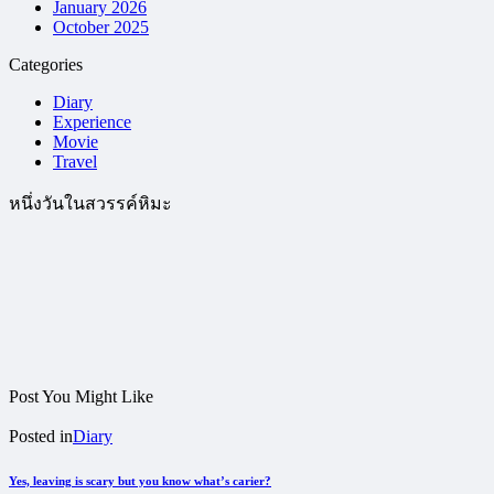
January 2026
October 2025
Categories
Diary
Experience
Movie
Travel
หนึ่งวันในสวรรค์หิมะ
Post You Might Like
Posted in
Diary
Yes, leaving is scary but you know what’s carier?