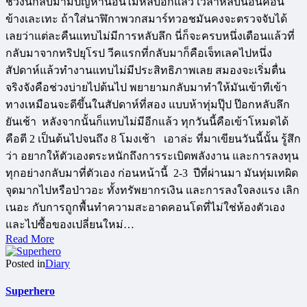
ช่วงนี้กลับมามีปัญหานอนไม่หลับอีกแล้ว เวลาหลับนอนค่อน
ข้างเละเทะ ถ้าใส่นาฬิกาพวกสมาร์ทวอชมันคงจะตรวจจับได้
เลยว่าแต่ละคืนแทบไม่มีการหลับลึก นี่ก็จะครบหนึ่งเดือนแล้วที่
กลับมาจากทริปยุโรป วีคแรกที่กลับมาก็คือเจ็ทเลคไปหนึ่ง
สัปดาห์แล้วทำงานแทบไม่มีประสิทธิภาพเลย สมองจะเริ่มตื่น
จริงจังคือช่วงบ่ายไปต้นไป พยายามกลับมาทำให้มันเข้าทีเข้า
ทางเหมือนจะดีขึ้นในสัปดาห์ที่สอง แบบห้าทุ่มปุ๊ป ป๊อกหลับลึก
ยันเช้า หลังจากนั้นก็แทบไม่มีอีกแล้ว ทุกวันนี้คือเข้าโหมดได้
คือตี 2 เป็นต้นไปจนถึง 8 โมงเช้า เอาล่ะ ที่มาเขียนวันนี้นั้น รู้สึก
ว่า อยากให้ตัวเองตระหนักถึงการระเบิดพลังงาน และการลงทุน
ทุกอย่างกลับมาที่ตัวเอง ก่อนหน้านี้ 2-3 ปีที่ผ่านมา มันทุ่มเทผิด
จุดมากไปหรือป่าวอะ ทั้งทรัพยากรเงิน และการลงใจลงแรง เลิก
เนอะ กับการถูกพื้นทำความสะอาดคอนโดที่ไม่ใช่ห้องตัวเอง
และไปซื้อของเปลี่ยนใหม่…
Read More
Posted in
Diary
Superhero