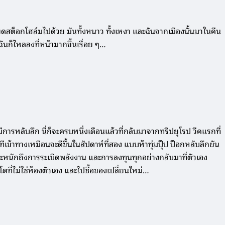
อกโฮล์มไปด้วย มันทั้งหนาว ทั้งเหงา และฉันจากเมืองนั้นมาในคืน
ันก็ไหลลงที่หน้ามากขึ้นเรื่อย ๆ…
รหลับลึก นี่ก็จะครบหนึ่งเดือนแล้วที่กลับมาจากทริปยุโรป วีคแรกที่
ข้าทางเหมือนจะดีขึ้นในสัปดาห์ที่สอง แบบห้าทุ่มปุ๊ป ป๊อกหลับลึกยัน
วเองตระหนักถึงการระเบิดพลังงาน และการลงทุนทุกอย่างกลับมาที่ตัวเอง
ที่ไม่ใช่ห้องตัวเอง และไปซื้อของเปลี่ยนใหม่…