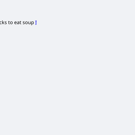
icks to eat soup
!