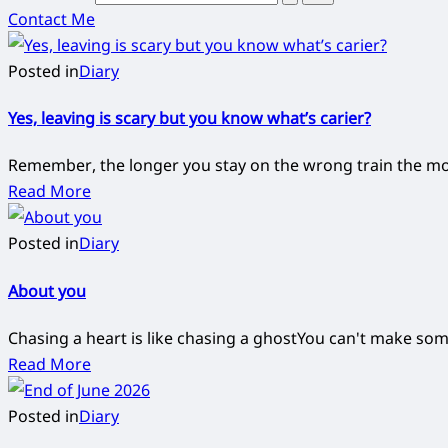
Contact Me
Posted in
Diary
Yes, leaving is scary but you know what’s carier?
Remember, the longer you stay on the wrong train the more
Read More
Posted in
Diary
About you
Chasing a heart is like chasing a ghostYou can't make som
Read More
Posted in
Diary