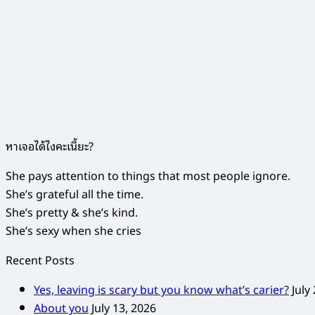
หาเจอได้ไงคะเนี้ยะ?
She pays attention to things that most people ignore.
She’s grateful all the time.
She’s pretty & she’s kind.
She’s sexy when she cries
Recent Posts
Yes, leaving is scary but you know what’s carier?
July
About you
July 13, 2026