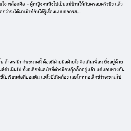
สนใจ พล๊อตคือ - ผู้หญิงคนนึงไปเป็นแม่บ้านให้กับครอบครัวนึง แล้ว
บอกว่าจะได้มาเม้าท์กันได้รู้เรื่องแบบออกรส…
 ถ้าจะสนิทกันขนาดนี้ ต้องมีฝ่ายนึงฝ่ายใดคิดเกินเพื่อน ยิ่งอยู่ด้วย
ธ์ดำเนินไป ทั้งอเล็กซ์และโรซี่ต่างมีคนกุ๊กกิ๊กอยู่แล้ว แต่แอบหวงกัน
่ไปเรียนต่อที่บอสตัน แต่โรซี่เกิดท้อง เลยโกหกอเล็กซ์ว่าจะตามไป