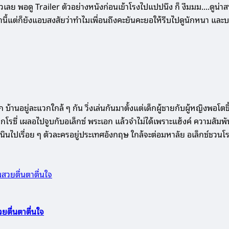
เลย พอดู Trailer ตัวอย่างหนังก่อนเข้าโรงไปแปปนึง ก็ งืมมม....ดูน่า
ีเท่านี้แต่ก็ยังแอบสงสัยว่าทำไมเพื่อนถึงคะยันคะยอให้รีบไปดูนักหนา และ
านอยู่ละแวกใกล้ ๆ กัน วิ่งเล่นกันมาตั้งแต่เด็กผู้ชายกับผู้หญิงพอโตขึ้น
เอกโรซี่ เผลอไปจูบกับอเล็กซ์ พระเอก แล้วจำไม่ได้เพราะแฮ้งค์ ความสัมพัน
นไปเรื่อย ๆ ตัวละครอยู่ประเทศอังกฤษ ใกล้จะต่อมหาลัย อเล็กซ์ชวนโรซี
ตื่นตาตื่นใจ