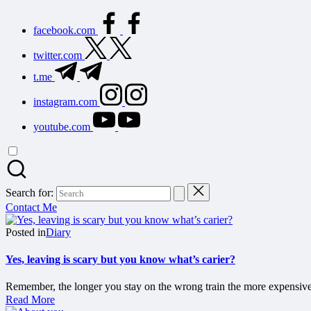
facebook.com
twitter.com
t.me
instagram.com
youtube.com
Search for:
Contact Me
Posted in
Diary
Yes, leaving is scary but you know what’s carier?
Remember, the longer you stay on the wrong train the more expensive i
Read More