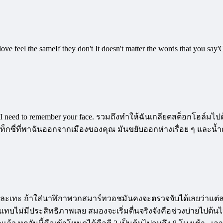
ve feel the sameIf they don't It doesn't matter the words that you say'
hen I need to remember your face. รวมถึงทำให้ฉันเกลียดสต็อกโฮล์มไ
็กซี่ที่พาฉันออกจากเมืองของคุณ มันขยับออกห่างเรื่อย ๆ และน้ำต
ละเทะ ถ้าใส่นาฬิกาพวกสมาร์ทวอชมันคงจะตรวจจับได้เลยว่าแต่ละค
นแทบไม่มีประสิทธิภาพเลย สมองจะเริ่มตื่นจริงจังคือช่วงบ่ายไปต้