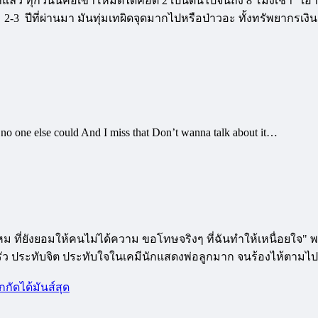
กแล้ว ทุกวันนี้คือเข้าโหมดได้คือตี 2 เป็นต้นไปจนถึง 8 โมงเช้า เอาล
ี้ 2-3 ปีที่ผ่านมา มันทุ่มเทผิดจุดมากไปหรือป่าวอะ ทั้งทรัพยา
t no one else could And I miss that Don’t wanna talk about it…
หม ที่ยังยอมให้คนไม่ได้ความ ขอโทษจริงๆ ที่ฉันทำให้เหนื่อยใจ" พอด
ครัว ประทับจิต ประทับใจในเคมีนักแสดงพ่อลูกมาก จนร้องไห้ตามไป