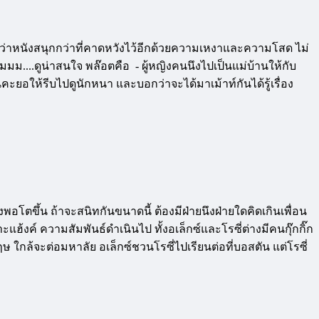
อรี่ว่าหนังสนุกกว่าที่คาดหวังไว้อีกด้วยความเหงาและความโสด ไม่
ืมมม....ดูน่าสนใจ พล๊อตคือ - ผู้หญิงคนนึงไปเป็นแม่บ้านให้กับ
นคะยอให้รีบไปดูนักหนา และบอกว่าจะได้มาเม้าท์กันได้รู้เรื่อง
ิงพอโตขึ้น ถ้าจะสนิทกันขนาดนี้ ต้องมีฝ่ายนึงฝ่ายใดคิดเกินเพื่อน
าะแฮ้งค์ ความสัมพันธ์ดำเนินไป ทั้งอเล็กซ์และโรซี่ต่างมีคนกุ๊กกิ๊ก
 ใกล้จะต่อมหาลัย อเล็กซ์ชวนโรซี่ไปเรียนต่อที่บอสตัน แต่โรซี่