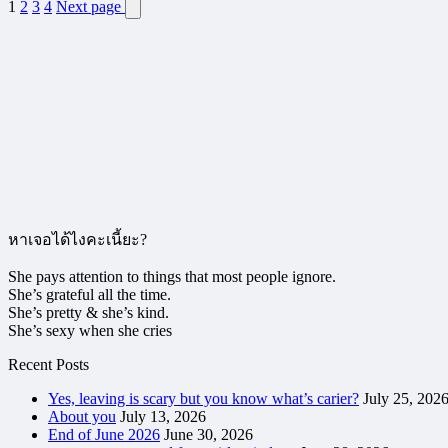
1
2
3
4
Next page
หาเจอได้ไงคะเนี้ยะ?
She pays attention to things that most people ignore.
She’s grateful all the time.
She’s pretty & she’s kind.
She’s sexy when she cries
Recent Posts
Yes, leaving is scary but you know what’s carier?
July 25, 202
About you
July 13, 2026
End of June 2026
June 30, 2026