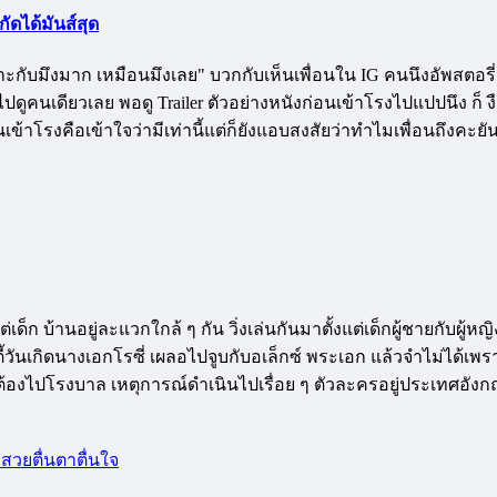
ัดได้มันส์สุด
 เหมาะกับมึงมาก เหมือนมึงเลย" บวกกับเห็นเพื่อนใน IG คนนึงอัพสต
ไปดูคนเดียวเลย พอดู Trailer ตัวอย่างหนังก่อนเข้าโรงไปแปปนึง ก็ ง
นเข้าโรงคือเข้าใจว่ามีเท่านี้แต่ก็ยังแอบสงสัยว่าทำไมเพื่อนถึงคะยั
็ก บ้านอยู่ละแวกใกล้ ๆ กัน วิ่งเล่นกันมาตั้งแต่เด็กผู้ชายกับผู้หญ
าร์ตี้วันเกิดนางเอกโรซี่ เผลอไปจูบกับอเล็กซ์ พระเอก แล้วจำไม่ได้เพร
้องไปโรงบาล เหตุการณ์ดำเนินไปเรื่อย ๆ ตัวละครอยู่ประเทศอังกฤษ