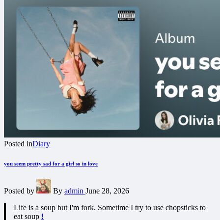
Posted in
Diary
you seem pretty sad for a girl so in love
Posted by
By
admin
June 28, 2026
Life is a soup but I'm fork. Sometime I try to use chopsticks to
eat soup
!