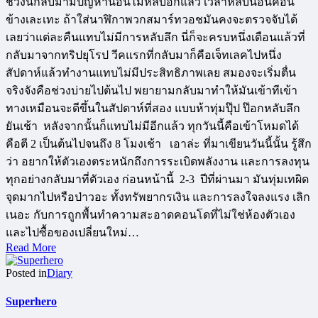
ช่วงนี้กลับมามีปัญหานอนไม่หลับอีกแล้ว เวลาหลับนอนค่อน
ข้างเละเทะ ถ้าใส่นาฬิกาพวกสมาร์ทวอชมันคงจะตรวจจับได้
เลยว่าแต่ละคืนแทบไม่มีการหลับลึก นี่ก็จะครบหนึ่งเดือนแล้วที่
กลับมาจากทริปยุโรป วีคแรกที่กลับมาก็คือเจ็ทเลคไปหนึ่ง
สัปดาห์แล้วทำงานแทบไม่มีประสิทธิภาพเลย สมองจะเริ่มตื่น
จริงจังคือช่วงบ่ายไปต้นไป พยายามกลับมาทำให้มันเข้าทีเข้า
ทางเหมือนจะดีขึ้นในสัปดาห์ที่สอง แบบห้าทุ่มปุ๊ป ป๊อกหลับลึก
ยันเช้า หลังจากนั้นก็แทบไม่มีอีกแล้ว ทุกวันนี้คือเข้าโหมดได้
คือตี 2 เป็นต้นไปจนถึง 8 โมงเช้า เอาล่ะ ที่มาเขียนวันนี้นั้น รู้สึก
ว่า อยากให้ตัวเองตระหนักถึงการระเบิดพลังงาน และการลงทุน
ทุกอย่างกลับมาที่ตัวเอง ก่อนหน้านี้ 2-3 ปีที่ผ่านมา มันทุ่มเทผิด
จุดมากไปหรือป่าวอะ ทั้งทรัพยากรเงิน และการลงใจลงแรง เลิก
เนอะ กับการถูกพื้นทำความสะอาดคอนโดที่ไม่ใช่ห้องตัวเอง
และไปซื้อของเปลี่ยนใหม่…
Read More
Posted in
Diary
Superhero