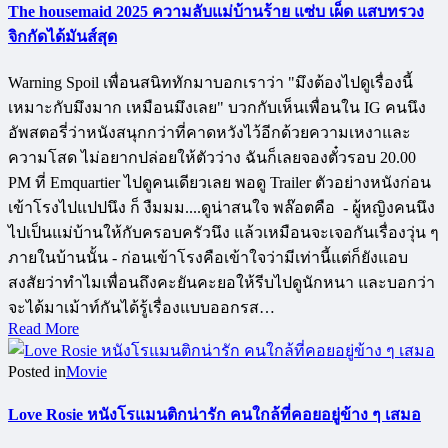
The housemaid 2025 ความลับแม่บ้านร้าย แซ่บ เผ็ด แสบทรวง
จิกกัดได้มันส์สุด
Warning Spoil เพื่อนสนิททักมาบอกเราว่า "มึงต้องไปดูเรื่องนี้
เหมาะกับมึงมาก เหมือนมึงเลย" บวกกับเห็นเพื่อนใน IG คนนึง
อัพสตอรี่ว่าหนังสนุกกว่าที่คาดหวังไว้อีกด้วยความเหงาและ
ความโสด ไม่อยากปล่อยให้ตัวว่าง ฉันก็เลยจองตั๋วรอบ 20.00
PM ที่ Emquartier ไปดูคนเดียวเลย พอดู Trailer ตัวอย่างหนังก่อน
เข้าโรงไปแปปนึง ก็ งืมมม....ดูน่าสนใจ พล๊อตคือ - ผู้หญิงคนนึง
ไปเป็นแม่บ้านให้กับครอบครัวนึง แล้วเหมือนจะเจอกันเรื่องวุ่น ๆ
ภายในบ้านนั้น - ก่อนเข้าโรงคือเข้าใจว่ามีเท่านี้แต่ก็ยังแอบ
สงสัยว่าทำไมเพื่อนถึงคะยันคะยอให้รีบไปดูนักหนา และบอกว่า
จะได้มาเม้าท์กันได้รู้เรื่องแบบออกรส…
Read More
Posted in
Movie
Love Rosie หนังโรแมนติกน่ารัก คนใกล้ที่คอยอยู่ข้าง ๆ เสมอ