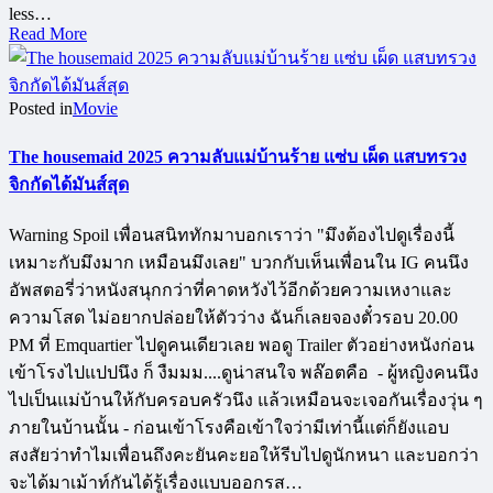
less…
Read More
Posted in
Movie
The housemaid 2025 ความลับแม่บ้านร้าย แซ่บ เผ็ด แสบทรวง
จิกกัดได้มันส์สุด
Warning Spoil เพื่อนสนิททักมาบอกเราว่า "มึงต้องไปดูเรื่องนี้
เหมาะกับมึงมาก เหมือนมึงเลย" บวกกับเห็นเพื่อนใน IG คนนึง
อัพสตอรี่ว่าหนังสนุกกว่าที่คาดหวังไว้อีกด้วยความเหงาและ
ความโสด ไม่อยากปล่อยให้ตัวว่าง ฉันก็เลยจองตั๋วรอบ 20.00
PM ที่ Emquartier ไปดูคนเดียวเลย พอดู Trailer ตัวอย่างหนังก่อน
เข้าโรงไปแปปนึง ก็ งืมมม....ดูน่าสนใจ พล๊อตคือ - ผู้หญิงคนนึง
ไปเป็นแม่บ้านให้กับครอบครัวนึง แล้วเหมือนจะเจอกันเรื่องวุ่น ๆ
ภายในบ้านนั้น - ก่อนเข้าโรงคือเข้าใจว่ามีเท่านี้แต่ก็ยังแอบ
สงสัยว่าทำไมเพื่อนถึงคะยันคะยอให้รีบไปดูนักหนา และบอกว่า
จะได้มาเม้าท์กันได้รู้เรื่องแบบออกรส…