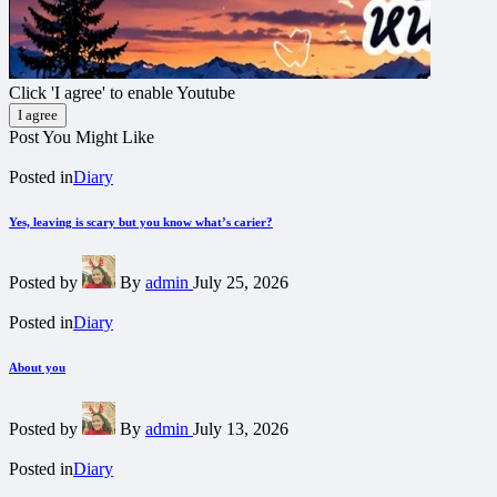
Click 'I agree' to enable Youtube
I agree
Post You Might Like
Posted in
Diary
Yes, leaving is scary but you know what’s carier?
Posted by
By
admin
July 25, 2026
Posted in
Diary
About you
Posted by
By
admin
July 13, 2026
Posted in
Diary