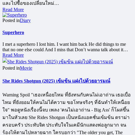
และไปซื้อของเปลี่ยนใหม่…
Read More
Posted in
Diary
Superhero
I met a superhero I lost him. I want him back He did things to me
that no one else could And I miss that Don’t wanna talk about it…
Read More
Posted in
Movie
She Rides Shotgun (2025) เข้มข้น แฝงไปด้วยอารมณ์
Warning Spoil "เธอเหนื่อยไหม ที่ยังทนกับคนไม่เอาถ่าน เธอเบื่อ
ไหม ที่ยังยอมให้คนไม่ได้ความ ขอโทษจริงๆ ที่ฉันทำให้เหนื่อย
ใจ" พอดูหนังเรื่องนี้จบ เพลง 'คนไม่เอาถ่าน - Big Ass' ก็โผล่ขึ้น
มาในหัวเลย She Rides Shotgun เป็นหนังแอคชั่นเข้มข้น ดราม่า
ครอบครัว ประทับจิต ประทับใจในเคมีนักแสดงพ่อลูกมาก จน
ร้องไห้ตามไปหลายฉาก ใครบอกว่า "The older you get, The