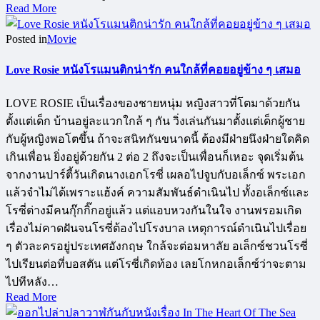
Read More
Posted in
Movie
Love Rosie หนังโรแมนติกน่ารัก คนใกล้ที่คอยอยู่ข้าง ๆ เสมอ
LOVE ROSIE เป็นเรื่องของชายหนุ่ม หญิงสาวที่โตมาด้วยกัน
ตั้งแต่เด็ก บ้านอยู่ละแวกใกล้ ๆ กัน วิ่งเล่นกันมาตั้งแต่เด็กผู้ชาย
กับผู้หญิงพอโตขึ้น ถ้าจะสนิทกันขนาดนี้ ต้องมีฝ่ายนึงฝ่ายใดคิด
เกินเพื่อน ยิ่งอยู่ด้วยกัน 2 ต่อ 2 ถึงจะเป็นเพื่อนก็เหอะ จุดเริ่มต้น
จากงานปาร์ตี้วันเกิดนางเอกโรซี่ เผลอไปจูบกับอเล็กซ์ พระเอก
แล้วจำไม่ได้เพราะแฮ้งค์ ความสัมพันธ์ดำเนินไป ทั้งอเล็กซ์และ
โรซี่ต่างมีคนกุ๊กกิ๊กอยู่แล้ว แต่แอบหวงกันในใจ งานพรอมเกิด
เรื่องไม่คาดฝันจนโรซี่ต้องไปโรงบาล เหตุการณ์ดำเนินไปเรื่อย
ๆ ตัวละครอยู่ประเทศอังกฤษ ใกล้จะต่อมหาลัย อเล็กซ์ชวนโรซี่
ไปเรียนต่อที่บอสตัน แต่โรซี่เกิดท้อง เลยโกหกอเล็กซ์ว่าจะตาม
ไปทีหลัง…
Read More