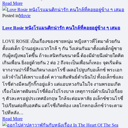
Read More
Posted in
Movie
Love Rosie หนังโรแมนติกน่ารัก คนใกล้ที่คอยอยู่ข้าง ๆ เสมอ
LOVE ROSIE เป็นเรื่องของชายหนุ่ม หญิงสาวที่โตมาด้วยกัน
ตั้งแต่เด็ก บ้านอยู่ละแวกใกล้ ๆ กัน วิ่งเล่นกันมาตั้งแต่เด็กผู้ชาย
กับผู้หญิงพอโตขึ้น ถ้าจะสนิทกันขนาดนี้ ต้องมีฝ่ายนึงฝ่ายใดคิด
เกินเพื่อน ยิ่งอยู่ด้วยกัน 2 ต่อ 2 ถึงจะเป็นเพื่อนก็เหอะ จุดเริ่มต้น
จากงานปาร์ตี้วันเกิดนางเอกโรซี่ เผลอไปจูบกับอเล็กซ์ พระเอก
แล้วจำไม่ได้เพราะแฮ้งค์ ความสัมพันธ์ดำเนินไป ทั้งอเล็กซ์และ
โรซี่ต่างมีคนกุ๊กกิ๊กอยู่แล้ว แต่แอบหวงกันในใจ งานพรอมเกิด
เรื่องไม่คาดฝันจนโรซี่ต้องไปโรงบาล เหตุการณ์ดำเนินไปเรื่อย
ๆ ตัวละครอยู่ประเทศอังกฤษ ใกล้จะต่อมหาลัย อเล็กซ์ชวนโรซี่
ไปเรียนต่อที่บอสตัน แต่โรซี่เกิดท้อง เลยโกหกอเล็กซ์ว่าจะตาม
ไปทีหลัง…
Read More