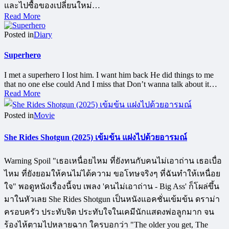
และไปซื้อของเปลี่ยนใหม่…
Read More
Posted in
Diary
Superhero
I met a superhero I lost him. I want him back He did things to me
that no one else could And I miss that Don’t wanna talk about it…
Read More
Posted in
Movie
She Rides Shotgun (2025) เข้มข้น แฝงไปด้วยอารมณ์
Warning Spoil "เธอเหนื่อยไหม ที่ยังทนกับคนไม่เอาถ่าน เธอเบื่อ
ไหม ที่ยังยอมให้คนไม่ได้ความ ขอโทษจริงๆ ที่ฉันทำให้เหนื่อย
ใจ" พอดูหนังเรื่องนี้จบ เพลง 'คนไม่เอาถ่าน - Big Ass' ก็โผล่ขึ้น
มาในหัวเลย She Rides Shotgun เป็นหนังแอคชั่นเข้มข้น ดราม่า
ครอบครัว ประทับจิต ประทับใจในเคมีนักแสดงพ่อลูกมาก จน
ร้องไห้ตามไปหลายฉาก ใครบอกว่า "The older you get, The