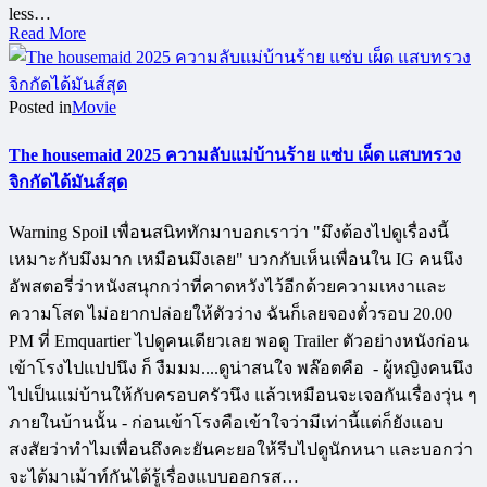
less…
Read More
Posted in
Movie
The housemaid 2025 ความลับแม่บ้านร้าย แซ่บ เผ็ด แสบทรวง
จิกกัดได้มันส์สุด
Warning Spoil เพื่อนสนิททักมาบอกเราว่า "มึงต้องไปดูเรื่องนี้
เหมาะกับมึงมาก เหมือนมึงเลย" บวกกับเห็นเพื่อนใน IG คนนึง
อัพสตอรี่ว่าหนังสนุกกว่าที่คาดหวังไว้อีกด้วยความเหงาและ
ความโสด ไม่อยากปล่อยให้ตัวว่าง ฉันก็เลยจองตั๋วรอบ 20.00
PM ที่ Emquartier ไปดูคนเดียวเลย พอดู Trailer ตัวอย่างหนังก่อน
เข้าโรงไปแปปนึง ก็ งืมมม....ดูน่าสนใจ พล๊อตคือ - ผู้หญิงคนนึง
ไปเป็นแม่บ้านให้กับครอบครัวนึง แล้วเหมือนจะเจอกันเรื่องวุ่น ๆ
ภายในบ้านนั้น - ก่อนเข้าโรงคือเข้าใจว่ามีเท่านี้แต่ก็ยังแอบ
สงสัยว่าทำไมเพื่อนถึงคะยันคะยอให้รีบไปดูนักหนา และบอกว่า
จะได้มาเม้าท์กันได้รู้เรื่องแบบออกรส…