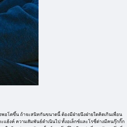
ิงพอโตขึ้น ถ้าจะสนิทกันขนาดนี้ ต้องมีฝ่ายนึงฝ่ายใดคิดเกินเพื่อน
าะแฮ้งค์ ความสัมพันธ์ดำเนินไป ทั้งอเล็กซ์และโรซี่ต่างมีคนกุ๊กกิ๊ก