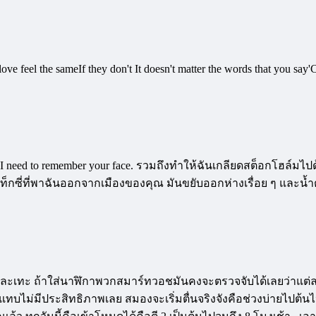
ve feel the sameIf they don't It doesn't matter the words that you say'
hen I need to remember your face. รวมถึงทำให้ฉันเกลียดสต็อกโฮล์มไ
็กซี่ที่พาฉันออกจากเมืองของคุณ มันขยับออกห่างเรื่อย ๆ และน้ำต
ละเทะ ถ้าใส่นาฬิกาพวกสมาร์ทวอชมันคงจะตรวจจับได้เลยว่าแต่ละค
นแทบไม่มีประสิทธิภาพเลย สมองจะเริ่มตื่นจริงจังคือช่วงบ่ายไปต้