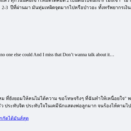
กแล้ว ทุกวันนี้คือเข้าโหมดได้คือตี 2 เป็นต้นไปจนถึง 8 โมงเช้า เอาล
ี้ 2-3 ปีที่ผ่านมา มันทุ่มเทผิดจุดมากไปหรือป่าวอะ ทั้งทรัพยา
t no one else could And I miss that Don’t wanna talk about it…
หม ที่ยังยอมให้คนไม่ได้ความ ขอโทษจริงๆ ที่ฉันทำให้เหนื่อยใจ" พอด
ครัว ประทับจิต ประทับใจในเคมีนักแสดงพ่อลูกมาก จนร้องไห้ตามไป