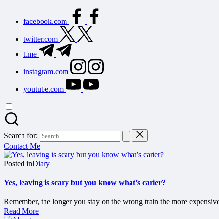
facebook.com
twitter.com
t.me
instagram.com
youtube.com
Search for:
Contact Me
Posted in
Diary
Yes, leaving is scary but you know what’s carier?
Remember, the longer you stay on the wrong train the more expensive i
Read More