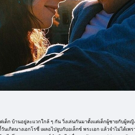
็ก บ้านอยู่ละแวกใกล้ ๆ กัน วิ่งเล่นกันมาตั้งแต่เด็กผู้ชายกับผู้หญ
าร์ตี้วันเกิดนางเอกโรซี่ เผลอไปจูบกับอเล็กซ์ พระเอก แล้วจำไม่ได้เพร