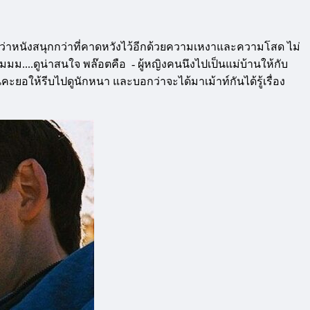
อรี่ว่าหนังสนุกกว่าที่คาดหวังไว้อีกด้วยความเหงาและความโสด ไม่
ืมมม....ดูน่าสนใจ พล๊อตคือ - ผู้หญิงคนนึงไปเป็นแม่บ้านให้กับ
นคะยอให้รีบไปดูนักหนา และบอกว่าจะได้มาเม้าท์กันได้รู้เรื่อง