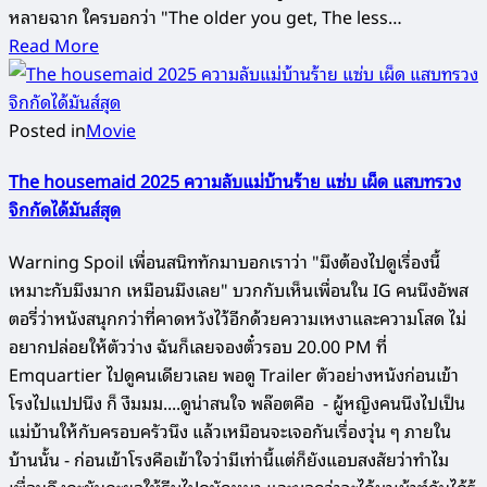
หลายฉาก ใครบอกว่า "The older you get, The less…
Read More
Posted in
Movie
The housemaid 2025 ความลับแม่บ้านร้าย แซ่บ เผ็ด แสบทรวง
จิกกัดได้มันส์สุด
Warning Spoil เพื่อนสนิททักมาบอกเราว่า "มึงต้องไปดูเรื่องนี้
เหมาะกับมึงมาก เหมือนมึงเลย" บวกกับเห็นเพื่อนใน IG คนนึงอัพส
ตอรี่ว่าหนังสนุกกว่าที่คาดหวังไว้อีกด้วยความเหงาและความโสด ไม่
อยากปล่อยให้ตัวว่าง ฉันก็เลยจองตั๋วรอบ 20.00 PM ที่
Emquartier ไปดูคนเดียวเลย พอดู Trailer ตัวอย่างหนังก่อนเข้า
โรงไปแปปนึง ก็ งืมมม....ดูน่าสนใจ พล๊อตคือ - ผู้หญิงคนนึงไปเป็น
แม่บ้านให้กับครอบครัวนึง แล้วเหมือนจะเจอกันเรื่องวุ่น ๆ ภายใน
บ้านนั้น - ก่อนเข้าโรงคือเข้าใจว่ามีเท่านี้แต่ก็ยังแอบสงสัยว่าทำไม
เพื่อนถึงคะยันคะยอให้รีบไปดูนักหนา และบอกว่าจะได้มาเม้าท์กันได้รู้