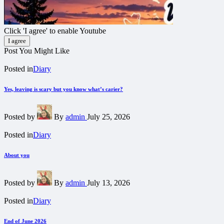
Click 'I agree' to enable Youtube
I agree
Post You Might Like
Posted in
Diary
Yes, leaving is scary but you know what’s carier?
Posted by
By
admin
July 25, 2026
Posted in
Diary
About you
Posted by
By
admin
July 13, 2026
Posted in
Diary