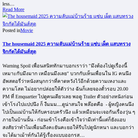
less…
Read More
Posted in
Movie
The housemaid 2025 ความลับแม่บ้านร้าย แซ่บ เผ็ด แสบทรวง
จิกกัดได้มันส์สุด
Warning Spoil เพื่อนสนิททักมาบอกเราว่า "มึงต้องไปดูเรื่องนี้
เหมาะกับมึงมาก เหมือนมึงเลย" บวกกับเห็นเพื่อนใน IG คนนึง
อัพสตอรี่ว่าหนังสนุกกว่าที่คาดหวังไว้อีกด้วยความเหงาและ
ความโสด ไม่อยากปล่อยให้ตัวว่าง ฉันก็เลยจองตั๋วรอบ 20.00
PM ที่ Emquartier ไปดูคนเดียวเลย พอดู Trailer ตัวอย่างหนังก่อน
เข้าโรงไปแปปนึง ก็ งืมมม....ดูน่าสนใจ พล๊อตคือ - ผู้หญิงคนนึง
ไปเป็นแม่บ้านให้กับครอบครัวนึง แล้วเหมือนจะเจอกันเรื่องวุ่น ๆ
ภายในบ้านนั้น - ก่อนเข้าโรงคือเข้าใจว่ามีเท่านี้แต่ก็ยังแอบ
สงสัยว่าทำไมเพื่อนถึงคะยันคะยอให้รีบไปดูนักหนา และบอกว่า
จะได้มาเม้าท์กันได้รู้เรื่องแบบออกรส…