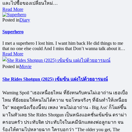
และไปซื้อของเปลี่ยนใหม่…
Read More
Posted in
Diary
Superhero
I met a superhero I lost him. I want him back He did things to me
that no one else could And I miss that Don’t wanna talk about it…
Read More
Posted in
Movie
She Rides Shotgun (2025) เข้มข้น แฝงไปด้วยอารมณ์
Warning Spoil "เธอเหนื่อยไหม ที่ยังทนกับคนไม่เอาถ่าน เธอเบื่อ
ไหม ที่ยังยอมให้คนไม่ได้ความ ขอโทษจริงๆ ที่ฉันทำให้เหนื่อย
ใจ" พอดูหนังเรื่องนี้จบ เพลง 'คนไม่เอาถ่าน - Big Ass' ก็โผล่ขึ้น
มาในหัวเลย She Rides Shotgun เป็นหนังแอคชั่นเข้มข้น ดราม่า
ครอบครัว ประทับจิต ประทับใจในเคมีนักแสดงพ่อลูกมาก จน
ร้องไห้ตามไปหลายฉาก ใครบอกว่า "The older you get, The