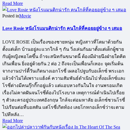
Read More
Posted in
Movie
Love Rosie หนังโรแมนติกน่ารัก คนใกล้ที่คอยอยู่ข้าง ๆ เสมอ
LOVE ROSIE เป็นเรื่องของชายหนุ่ม หญิงสาวที่โตมาด้วยกัน
ตั้งแต่เด็ก บ้านอยู่ละแวกใกล้ ๆ กัน วิ่งเล่นกันมาตั้งแต่เด็กผู้ชาย
กับผู้หญิงพอโตขึ้น ถ้าจะสนิทกันขนาดนี้ ต้องมีฝ่ายนึงฝ่ายใดคิด
เกินเพื่อน ยิ่งอยู่ด้วยกัน 2 ต่อ 2 ถึงจะเป็นเพื่อนก็เหอะ จุดเริ่มต้น
จากงานปาร์ตี้วันเกิดนางเอกโรซี่ เผลอไปจูบกับอเล็กซ์ พระเอก
แล้วจำไม่ได้เพราะแฮ้งค์ ความสัมพันธ์ดำเนินไป ทั้งอเล็กซ์และ
โรซี่ต่างมีคนกุ๊กกิ๊กอยู่แล้ว แต่แอบหวงกันในใจ งานพรอมเกิด
เรื่องไม่คาดฝันจนโรซี่ต้องไปโรงบาล เหตุการณ์ดำเนินไปเรื่อย
ๆ ตัวละครอยู่ประเทศอังกฤษ ใกล้จะต่อมหาลัย อเล็กซ์ชวนโรซี่
ไปเรียนต่อที่บอสตัน แต่โรซี่เกิดท้อง เลยโกหกอเล็กซ์ว่าจะตาม
ไปทีหลัง…
Read More