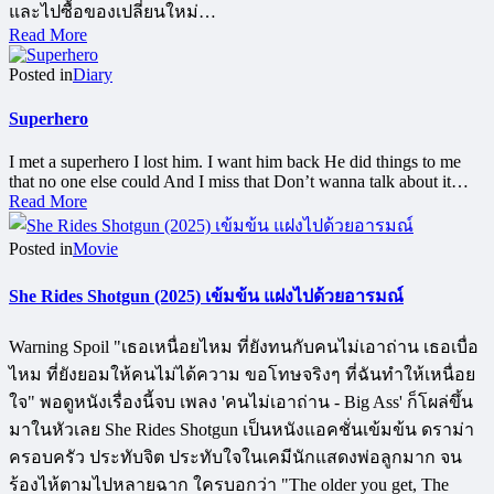
และไปซื้อของเปลี่ยนใหม่…
Read More
Posted in
Diary
Superhero
I met a superhero I lost him. I want him back He did things to me
that no one else could And I miss that Don’t wanna talk about it…
Read More
Posted in
Movie
She Rides Shotgun (2025) เข้มข้น แฝงไปด้วยอารมณ์
Warning Spoil "เธอเหนื่อยไหม ที่ยังทนกับคนไม่เอาถ่าน เธอเบื่อ
ไหม ที่ยังยอมให้คนไม่ได้ความ ขอโทษจริงๆ ที่ฉันทำให้เหนื่อย
ใจ" พอดูหนังเรื่องนี้จบ เพลง 'คนไม่เอาถ่าน - Big Ass' ก็โผล่ขึ้น
มาในหัวเลย She Rides Shotgun เป็นหนังแอคชั่นเข้มข้น ดราม่า
ครอบครัว ประทับจิต ประทับใจในเคมีนักแสดงพ่อลูกมาก จน
ร้องไห้ตามไปหลายฉาก ใครบอกว่า "The older you get, The