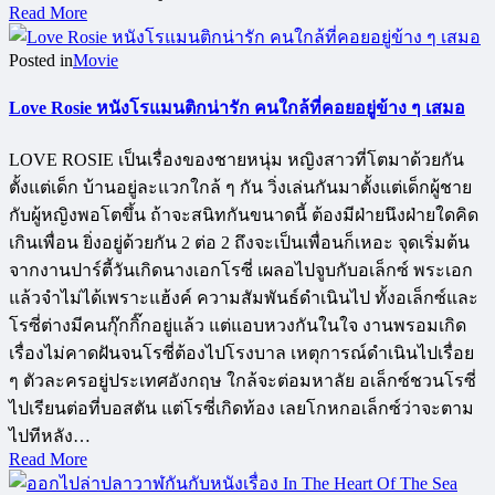
Read More
Posted in
Movie
Love Rosie หนังโรแมนติกน่ารัก คนใกล้ที่คอยอยู่ข้าง ๆ เสมอ
LOVE ROSIE เป็นเรื่องของชายหนุ่ม หญิงสาวที่โตมาด้วยกัน
ตั้งแต่เด็ก บ้านอยู่ละแวกใกล้ ๆ กัน วิ่งเล่นกันมาตั้งแต่เด็กผู้ชาย
กับผู้หญิงพอโตขึ้น ถ้าจะสนิทกันขนาดนี้ ต้องมีฝ่ายนึงฝ่ายใดคิด
เกินเพื่อน ยิ่งอยู่ด้วยกัน 2 ต่อ 2 ถึงจะเป็นเพื่อนก็เหอะ จุดเริ่มต้น
จากงานปาร์ตี้วันเกิดนางเอกโรซี่ เผลอไปจูบกับอเล็กซ์ พระเอก
แล้วจำไม่ได้เพราะแฮ้งค์ ความสัมพันธ์ดำเนินไป ทั้งอเล็กซ์และ
โรซี่ต่างมีคนกุ๊กกิ๊กอยู่แล้ว แต่แอบหวงกันในใจ งานพรอมเกิด
เรื่องไม่คาดฝันจนโรซี่ต้องไปโรงบาล เหตุการณ์ดำเนินไปเรื่อย
ๆ ตัวละครอยู่ประเทศอังกฤษ ใกล้จะต่อมหาลัย อเล็กซ์ชวนโรซี่
ไปเรียนต่อที่บอสตัน แต่โรซี่เกิดท้อง เลยโกหกอเล็กซ์ว่าจะตาม
ไปทีหลัง…
Read More