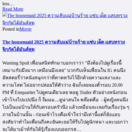
less…
Read More
Posted in
Movie
The housemaid 2025 ความลับแม่บ้านร้าย แซ่บ เผ็ด แสบทรวง
จิกกัดได้มันส์สุด
Warning Spoil เพื่อนสนิททักมาบอกเราว่า "มึงต้องไปดูเรื่องนี้
เหมาะกับมึงมาก เหมือนมึงเลย" บวกกับเห็นเพื่อนใน IG คนนึง
อัพสตอรี่ว่าหนังสนุกกว่าที่คาดหวังไว้อีกด้วยความเหงาและ
ความโสด ไม่อยากปล่อยให้ตัวว่าง ฉันก็เลยจองตั๋วรอบ 20.00
PM ที่ Emquartier ไปดูคนเดียวเลย พอดู Trailer ตัวอย่างหนังก่อน
เข้าโรงไปแปปนึง ก็ งืมมม....ดูน่าสนใจ พล๊อตคือ - ผู้หญิงคนนึง
ไปเป็นแม่บ้านให้กับครอบครัวนึง แล้วเหมือนจะเจอกันเรื่องวุ่น ๆ
ภายในบ้านนั้น - ก่อนเข้าโรงคือเข้าใจว่ามีเท่านี้แต่ก็ยังแอบ
สงสัยว่าทำไมเพื่อนถึงคะยันคะยอให้รีบไปดูนักหนา และบอกว่า
จะได้มาเม้าท์กันได้รู้เรื่องแบบออกรส…