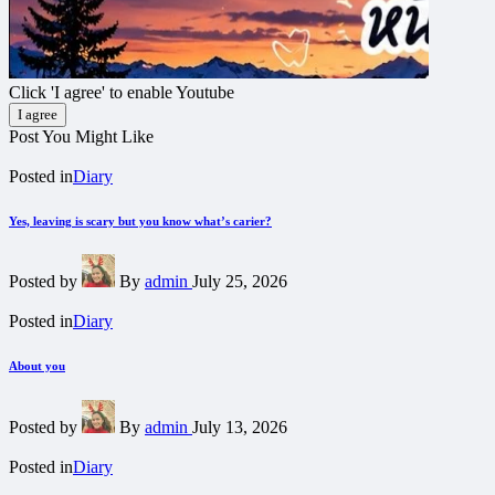
Click 'I agree' to enable Youtube
I agree
Post You Might Like
Posted in
Diary
Yes, leaving is scary but you know what’s carier?
Posted by
By
admin
July 25, 2026
Posted in
Diary
About you
Posted by
By
admin
July 13, 2026
Posted in
Diary