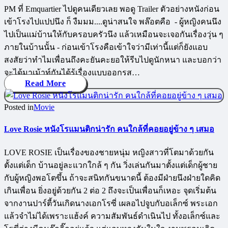
PM ที่ Emquartier ไปดูคนเดียวเลย พอดู Trailer ตัวอย่างหนังก่อน
เข้าโรงไปแปปนึง ก็ งืมมม....ดูน่าสนใจ พล๊อตคือ - ผู้หญิงคนนึง
ไปเป็นแม่บ้านให้กับครอบครัวนึง แล้วเหมือนจะเจอกันเรื่องวุ่น ๆ
ภายในบ้านนั้น - ก่อนเข้าโรงคือเข้าใจว่ามีเท่านี้แต่ก็ยังแอบ
สงสัยว่าทำไมเพื่อนถึงคะยันคะยอให้รีบไปดูนักหนา และบอกว่า
จะได้มาเม้าท์กันได้รู้เรื่องแบบออกรส…
Read More
Posted in
Movie
Love Rosie หนังโรแมนติกน่ารัก คนใกล้ที่คอยอยู่ข้าง ๆ เสมอ
LOVE ROSIE เป็นเรื่องของชายหนุ่ม หญิงสาวที่โตมาด้วยกัน
ตั้งแต่เด็ก บ้านอยู่ละแวกใกล้ ๆ กัน วิ่งเล่นกันมาตั้งแต่เด็กผู้ชาย
กับผู้หญิงพอโตขึ้น ถ้าจะสนิทกันขนาดนี้ ต้องมีฝ่ายนึงฝ่ายใดคิด
เกินเพื่อน ยิ่งอยู่ด้วยกัน 2 ต่อ 2 ถึงจะเป็นเพื่อนก็เหอะ จุดเริ่มต้น
จากงานปาร์ตี้วันเกิดนางเอกโรซี่ เผลอไปจูบกับอเล็กซ์ พระเอก
แล้วจำไม่ได้เพราะแฮ้งค์ ความสัมพันธ์ดำเนินไป ทั้งอเล็กซ์และ