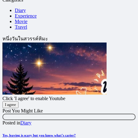
Diary
Experience
Movie
Travel
หนึ่งวันในสวรรค์หิมะ
Click 'I agree' to enable Youtube
I agree
Post You Might Like
Posted in
Diary
Yes, leaving is scary but you know what’s carier?