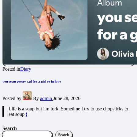
Posted in
Diary
you seem pretty sad for a girl so in love
Posted by
By
admin
June 28, 2026
Life is a soup but I'm fork. Sometime I try to use chopsticks to
eat soup
!
Search
Search